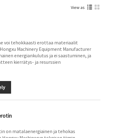
View as
e voi tehokkaasti erottaa materiaalit
aa Hongxu Machinery Equipment Manufacturer
alhainen energiankulutus ja ei saastuminen, ja
tteen kierrätys- ja resurssien
ely
rotin
tin on matalaenergiainen ja tehokas
na Hongxu Machineryn teknisen tiimin