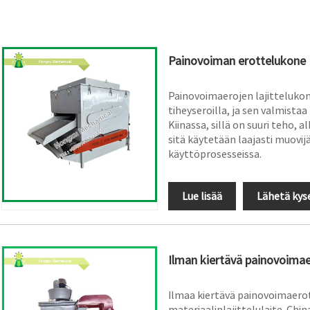
Painovoiman erottelukone
Painovoimaerojen lajittelukon
tiheyseroilla, ja sen valmist
Kiinassa, sillä on suuri teho, 
sitä käytetään laajasti muovijä
käyttöprosesseissa.
Lue lisää
Lähetä kys
Ilman kiertävä painovoimae
Ilmaa kiertävä painovoimaero
materiaalinlajittelulaite. Chi