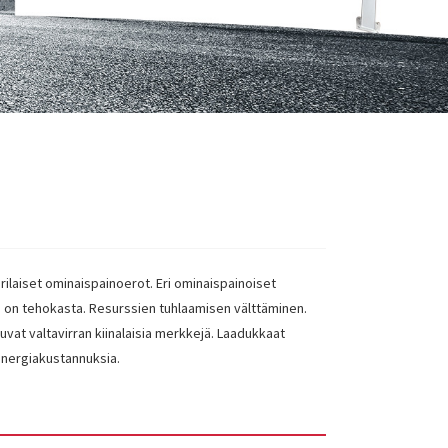
ilaiset ominaispainoerot. Eri ominaispainoiset
ikä on tehokasta. Resurssien tuhlaamisen välttäminen.
at valtavirran kiinalaisia ​​merkkejä. Laadukkaat
 energiakustannuksia.