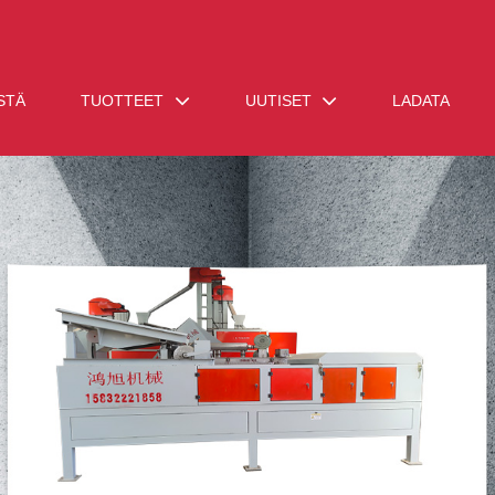
STÄ
TUOTTEET
UUTISET
LADATA