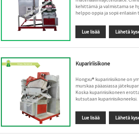
kehittämä ja valmistama se hy
helppo oppia ja sopii erilaisii
Lue lisää
Lähetä kys
Kupaririisikone
Hongxu® kupaririisikone on ym
murskaa pääasiassa jätekuparil
Koska kupaririisikoneen erotta
kutsutaan kupaririisikoneeksi.
Lue lisää
Lähetä kys