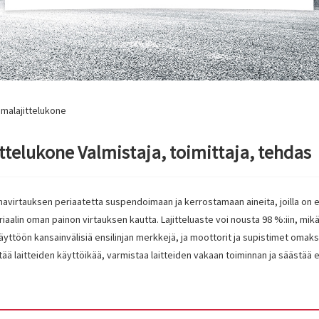
imalajittelukone
ttelukone Valmistaja, toimittaja, tehdas
avirtauksen periaatetta suspendoimaan ja kerrostamaan aineita, joilla on er
riaalin oman painon virtauksen kautta. Lajitteluaste voi nousta 98 ​​%:iin, m
ttöön kansainvälisiä ensilinjan merkkejä, ja moottorit ja supistimet omaksuv
entää laitteiden käyttöikää, varmistaa laitteiden vakaan toiminnan ja säästää