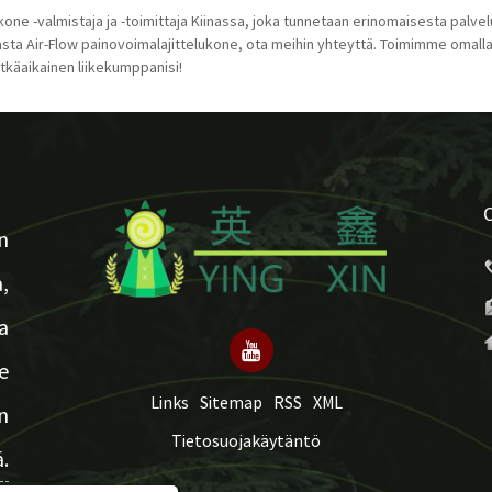
ne -valmistaja ja -toimittaja Kiinassa, joka tunnetaan erinomaisesta palve
lvasta Air-Flow painovoimalajittelukone, ota meihin yhteyttä. Toimimme omal
tkäaikainen liikekumppanisi!
n
,
a
e
Links
Sitemap
RSS
XML
n
Tietosuojakäytäntö
.