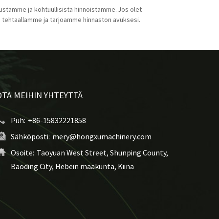
lustamme ja kohtuullisista hinnoistamme. Jos olet
la tehtaallamme ja tarjoamme hinnaston avuksesi.
OTA MEIHIN YHTEYTTÄ
Puh:
+86-15832221858
Sähköposti:
mery@hongxumachinery.com
Osoite:
Taoyuan West Street, Shunping County,
Baoding City, Hebein maakunta, Kiina