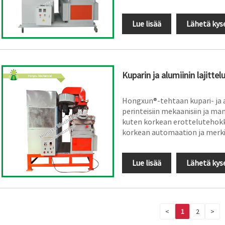
Lue lisää
Lähetä kys
Kuparin ja alumiinin lajitte
Hongxun®-tehtaan kupari- ja al
perinteisiin mekaanisiin ja man
kuten korkean erottelutehokk
korkean automaation ja merki
Lue lisää
Lähetä kys
<
1
2
>