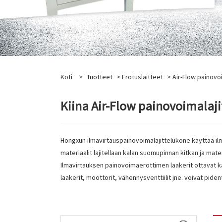
Koti
>
Tuotteet
>
Erotuslaitteet
> Air-Flow painovo
Kiina Air-Flow painovoimalaji
Hongxun ilmavirtauspainovoimalajittelukone käyttää ilm
materiaalit lajitellaan kalan suomupinnan kitkan ja mate
Ilmavirtauksen painovoimaerottimen laakerit ottavat käy
laakerit, moottorit, vähennysventtiilit jne. voivat pid