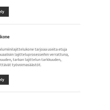
ely
lukone
umiinilajittelukone tarjoaa useita etuja
uaalisiin lajitteluprosesseihin verrattuna,
uuden, tarkan lajittelun tarkkuuden,
ttävät työvoimasäästöt.
ely