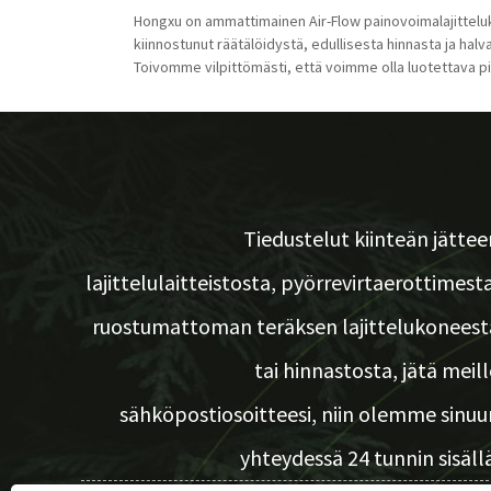
Hongxu on ammattimainen Air-Flow painovoimalajitteluko
kiinnostunut räätälöidystä, edullisesta hinnasta ja ha
Toivomme vilpittömästi, että voimme olla luotettava pi
Tiedustelut kiinteän jättee
lajittelulaitteistosta, pyörrevirtaerottimesta
ruostumattoman teräksen lajittelukoneest
tai hinnastosta, jätä meill
sähköpostiosoitteesi, niin olemme sinuu
yhteydessä 24 tunnin sisällä