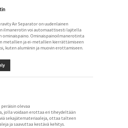
tin
ravity Air Separator on uudenlainen
n ilmanerotin voi automaattisesti lajitella
inen ominaispaino. Ominaispainoilmanerotinta
n metallien ja ei-metallien kierrättämiseen
i, kuten alumiinin ja muovin erottamiseen.
ely
peräisin olevaa
, jolla voidaan erottaa eri tiheydeltään
viä sekajätemateriaaleja, ottaa talteen
leja ja saavuttaa kestävä kehitys.