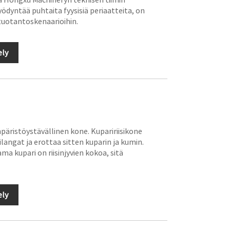
ödyntää puhtaita fyysisiä periaatteita, on
n tuotantoskenaarioihin.
ely
päristöystävällinen kone. Kupaririisikone
angat ja erottaa sitten kuparin ja kumin.
ma kupari on riisinjyvien kokoa, sitä
ely