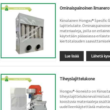
Ominaispainoinen ilmanero
Kiinalainen Hongxu® Specific G
lajittelulaite. Ominaispainoine
materiaaleja, joilla on erila
käytetään pääasiassa erilaiste
kiertotalouden saavuttamiseks
Lue lisää
Lähetä kys
Tiheyslajittelukone
Hongxu®-koneisto on Kiinasta 
tiheyslajittelukonevalmistusta
koostuvia materiaaleja sisältä
uudelleenkäytettäviä materiaa